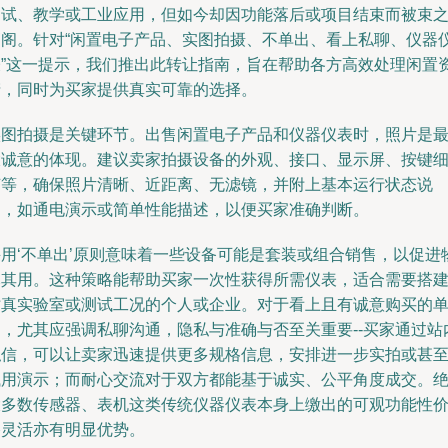
测试、教学或工业应用，但如今却因功能落后或项目结束而被束
高阁。针对“闲置电子产品、实图拍摄、不单出、看上私聊、仪器
表”这一提示，我们推出此转让指南，旨在帮助各方高效处理闲置
产，同时为买家提供真实可靠的选择。
实图拍摄是关键环节。出售闲置电子产品和仪器仪表时，照片是
大诚意的体现。建议卖家拍摄设备的外观、接口、显示屏、按键
节等，确保照片清晰、近距离、无滤镜，并附上基本运行状态说
明，如通电演示或简单性能描述，以便买家准确判断。
采用‘不单出’原则意味着一些设备可能是套装或组合销售，以促进
尽其用。这种策略能帮助买家一次性获得所需仪表，适合需要搭
仿真实验室或测试工况的个人或企业。对于看上且有诚意购买的
品，尤其应强调私聊沟通，隐私与准确与否至关重要--买家通过站
私信，可以让卖家迅速提供更多规格信息，安排进一步实拍或甚
试用演示；而耐心交流对于双方都能基于诚实、公平角度成交。
大多数传感器、表机这类传统仪器仪表本身上缴出的可观功能性
格灵活亦有明显优势。