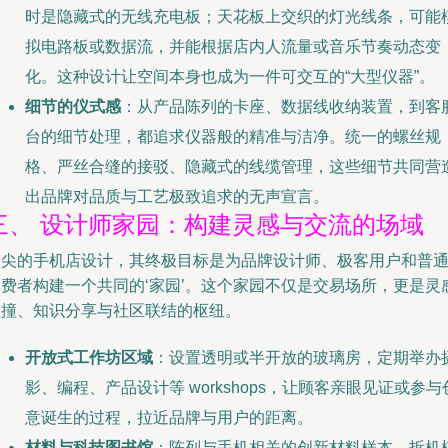
时是隐藏式的无线充电板；天花板上交织的灯光线条，可能
拟电路板或数据流，并能根据店内人流量或音乐节奏动态变
化。这种设计让空间本身也成为一件可交互的“大型仪器”。
细节的仪式感
：从产品陈列的卡座、数据线收纳装置，到客
台的细节处理，都追求仪器般的精准与洁净。统一的螺丝规
格、严丝合缝的接驳、隐藏式的线缆管理，这些细节共同营
出品牌对品质与工艺极致追求的无声宣言。
三、 设计师家园：构建灵感与交流的场域
顶尖的手机店设计，其终极目标是为品牌设计师、极客用户和普
消费者构建一个共同的‘家园’。这个家园不仅是交易场所，更是灵
碰撞、知识分享与社区联结的枢纽。
开放式工作坊区域
：设置透明或半开放的玻璃房，定期举办
影、编程、产品设计等 workshops，让顾客亲眼见证或参与
意诞生的过程，拉近品牌与用户的距离。
材料与科技图书馆
：陈列与手机相关的创新材料样本、拆机