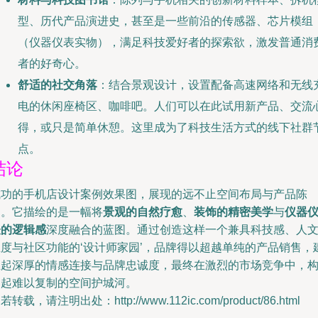
型、历代产品演进史，甚至是一些前沿的传感器、芯片模组
（仪器仪表实物），满足科技爱好者的探索欲，激发普通消
者的好奇心。
舒适的社交角落
：结合景观设计，设置配备高速网络和无线
电的休闲座椅区、咖啡吧。人们可以在此试用新产品、交流
得，或只是简单休憩。这里成为了科技生活方式的线下社群
点。
结论
成功的手机店设计案例效果图，展现的远不止空间布局与产品陈
列。它描绘的是一幅将
景观的自然疗愈
、
装饰的精密美学
与
仪器
表的逻辑感
深度融合的蓝图。通过创造这样一个兼具科技感、人
温度与社区功能的‘设计师家园’，品牌得以超越单纯的产品销售，
立起深厚的情感连接与品牌忠诚度，最终在激烈的市场竞争中，
建起难以复制的空间护城河。
若转载，请注明出处：http://www.112ic.com/product/86.html