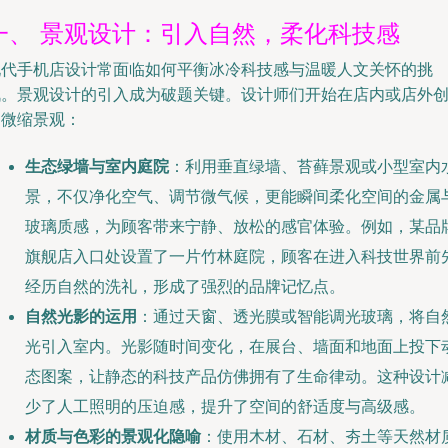
一、 景观设计：引入自然，柔化科技感
现代手机店设计常面临如何平衡冰冷科技感与温暖人文关怀的挑
战。景观设计的引入成为破题关键。设计师们开始在店内或店外
造微缩景观：
生态绿墙与室内庭院
：利用垂直绿墙、苔藓景观或小型室内
景，不仅净化空气、调节微气候，更能瞬间柔化空间的金属
玻璃质感，为顾客带来宁静、放松的感官体验。例如，某品
旗舰店入口处设置了一片竹林庭院，顾客在进入科技世界前
经历自然的洗礼，形成了强烈的品牌记忆点。
自然光影的运用
：通过天窗、透光膜或智能调光玻璃，将自
光引入室内。光影随时间变化，在展台、墙面和地面上投下
态图案，让静态的科技产品仿佛拥有了生命律动。这种设计
少了人工照明的压迫感，提升了空间的舒适度与高级感。
材质与色彩的景观化隐喻
：使用木材、石材、夯土等天然材