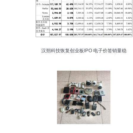
汉朔科技恢复创业板IPO 电子价签销量稳
居全球前三，募资超11亿扩产破解产能瓶
颈